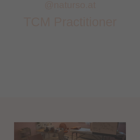
@naturso.at
TCM Practitioner