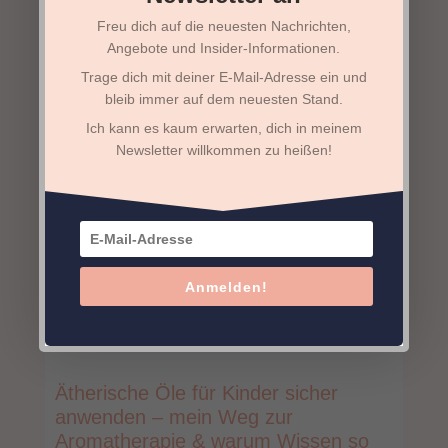
setze den Grundstein für ein starkes
Freu dich auf die neuesten Nachrichten,
Immunsystem.
Angebote und Insider-Informationen.
Trage dich mit deiner E-Mail-Adresse ein und
Kurs jetzt buchen
bleib immer auf dem neuesten Stand.
Ich kann es kaum erwarten, dich in meinem
Newsletter willkommen zu heißen!
Neueste Beiträge
Anmelden!
Ätherische Öle für Kinder sicher
anwenden – mein Weg zur
Aromatherapie & warum Wissen so