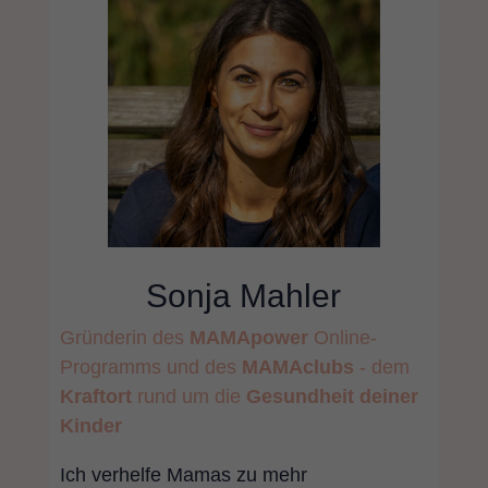
Sonja Mahler
Gründerin des
MAMApower
Online-
Programms
und des
MAMAclubs
- dem
Kraftort
rund
um die
Gesundheit
deiner
Kinder
Ich verhelfe Mamas zu mehr