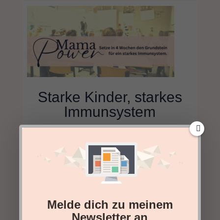
Starke Kinder, starkes
Immunsystem
Erwecke deine Mama
Superpower
und
stärke deine Kinder
mit dem Wissen aus
der TCM - traditionellen chinesischen
Medizin und der Aromatherapie, damit sie
endlich
nicht mehr ständig krank
vom
Kindergarten oder der Schule heim
Melde dich zu meinem
kommen. Mache den ersten Schritt und
Newsletter an