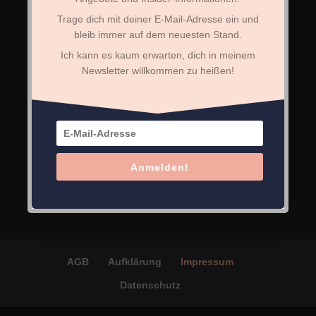
und Bachblüten, sowie die
Trage dich mit deiner E-Mail-Adresse ein und
Ernährungsberatung nach der TCM dienen
bleib immer auf dem neuesten Stand.
der Wiederherstellung und Harmonisierung
Ich kann es kaum erwarten, dich in meinem
Newsletter willkommen zu heißen!
der körpereigenen Selbstheilungskraft und
stellen keine Heilbehandlung dar. Die
Beratung ersetzt somit keinen Arztbesuch
oder die Konsultierung einer/s
Anmelden!
Psychotherapeuten/in!
AGB
Aufklärung
Impressum
Datenschutz