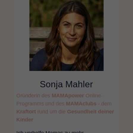
Sonja Mahler
Gründerin des
MAMApower
Online-
Programms
und des
MAMAclubs
- dem
Kraftort
rund
um die
Gesundheit
deiner
Kinder
Ich verhelfe Mamas zu mehr