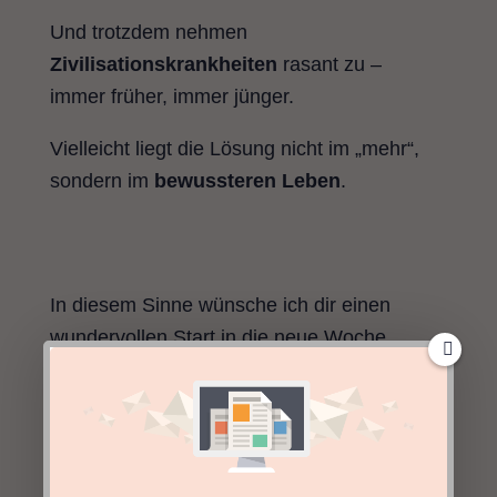
Und trotzdem nehmen
Zivilisationskrankheiten
rasant zu –
immer früher, immer jünger.
Vielleicht liegt die Lösung nicht im „mehr“,
sondern im
bewussteren Leben
.
In diesem Sinne wünsche ich dir einen
wundervollen Start in die neue Woche.
Falls du Lust auf mehr TCM-Wissen
bekommen hast: