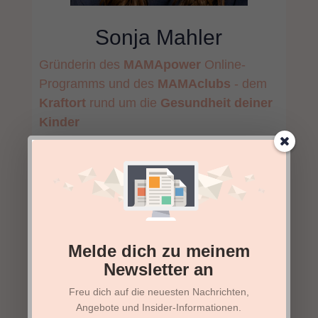
Sonja Mahler
Gründerin des
MAMApower
Online-
Programms
und des
MAMAclubs
- dem
Kraftort
rund
um die
Gesundheit
deiner
Kinder
Ich verhelfe Mamas zu mehr
Selbstsicherheit und Leichtigkeit, damit
sie ganz genau wissen, wie sie ihre
Kinder in den verschiedenen
Entwicklungsstadien unterstützen können.
Melde dich zu meinem
Newsletter an
Freu dich auf die neuesten Nachrichten,
Angebote und Insider-Informationen.