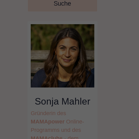
Sonja Mahler
Gründerin des
MAMApower
Online-
Programms
und des
MAMAclubs
- dem