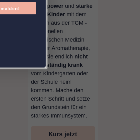
Superpower
und
stärke
melden!
deine Kinder
mit dem
Wissen aus der TCM -
traditionellen
chinesischen Medizin
und der Aromatherapie,
damit sie endlich
nicht
mehr ständig krank
vom Kindergarten oder
der Schule heim
kommen. Mache den
ersten Schritt und setze
den Grundstein für ein
starkes Immunsystem.
Kurs jetzt