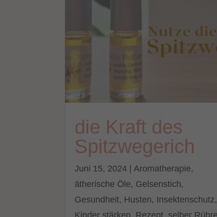
die Kraft des
Spitzwegerich
Juni 15, 2024
|
Aromatherapie
,
ätherische Öle
,
Gelsenstich
,
Gesundheit
,
Husten
,
Insektenschutz
Kinder stärken
,
Rezept
,
selber Rühr